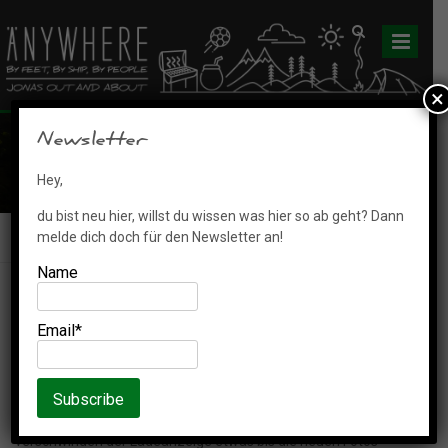
Skip
to
content
×
Newsletter
Fotos aus Georgien
Hey,
du bist neu hier, willst du wissen was hier so ab geht? Dann
melde dich doch für den Newsletter an!
HOME
Fotos aus Georgien
Name
Email*
Nach dem klick auf “Lade mehr” dauert es evtl. auch nach
verschwinden der Ladeanzeige etwas bis die neuen Fotos